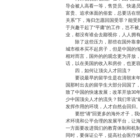
导会被人高看一等，售货员、快递
富贵、追求体面的俗套，总要活在世
关系”下，海归怎愿回国受罪？能受
于兴趣干起了“平庸”的工作，岂不
业，都没有谁会去鄙视你，人人拥
除了这些压力，那些在国外靠拿
城市根本买不起房子，但是中国的
相对而言，国外的的观念更为开放
话，以在美国的收入和房价，也更
四，如何让顶尖人才回流？
要说最早的留学生是在清朝末年
国那时出去的留学生大部分回国了
致了中国的快速发展；改革开放30
少中国顶尖人才的流失？我们常说“
发挥作用的环境，人才自然会回归
要想“请”回更多的海外才子，我
术环境和公平合理的发展平台，让
一方面要改进我们的教育体制和机
同时，要保证公平，提高社会医疗