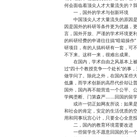
何会面临着顶尖人才大量流失的？
一，国外的学术与创新环境
中国顶尖人才大量流失的原因是
因是国外的科研等条件更为优越，
言，国外开放、严谨的学术环境更
的科研经费的申请往往搞“暗箱操作
研项目，有的人搞科研有一套，可不
不下来。这样一来，很难出成果。
在国内，学术自由之风基本上被行
过“四十个教授竞争一个处长”的事，
做学问了。除此之外，在国内某些
低廉，而学术创新的高昂代价却让
国外，国内再不能营造一个公平、
学阀垄断、门第森严……回国的留
或许一切正如网友所说：如果是
和社会的肯定，安定的生活优质的
用和同事玩宫心计，只要全心全意
二，国内的教育环境需要改进
一些留学生不愿意回国的另一个